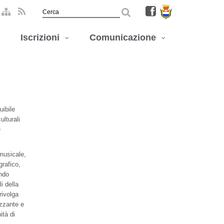
Iscrizioni
Comunicazione
uibile
ulturali
e
 musicale,
grafico,
endo
i della
rivolga
izzante e
ità di