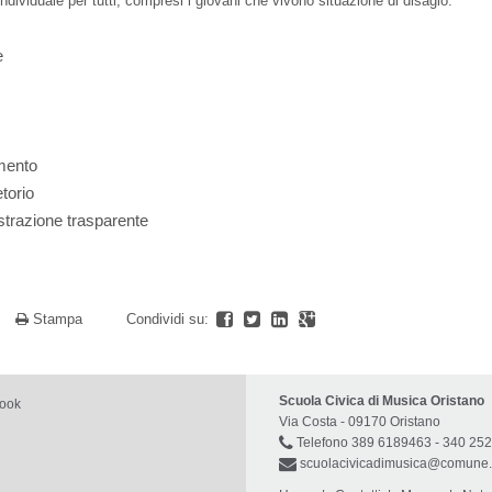
individuale per tutti, compresi i giovani che vivono situazione di disagio.
e
mento
torio
trazione trasparente
a
Stampa
Condividi su:
Scuola Civica di Musica Oristano
book
Via Costa - 09170 Oristano
Telefono 389 6189463 - 340 25
scuolacivicadimusica@comune.o