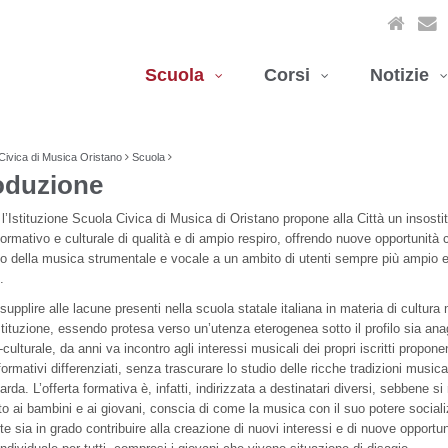
Scuola
Corsi
Notizie
Civica di Musica Oristano
Scuola
oduzione
l’Istituzione Scuola Civica di Musica di Oristano propone alla Città un insostit
formativo e culturale di qualità e di ampio respiro, offrendo nuove opportunità c
o della musica strumentale e vocale a un ambito di utenti sempre più ampio 
.
supplire alle lacune presenti nella scuola statale italiana in materia di cultura
tituzione, essendo protesa verso un’utenza eterogenea sotto il profilo sia ana
-culturale, da anni va incontro agli interessi musicali dei propri iscritti propon
formativi differenziati, senza trascurare lo studio delle ricche tradizioni musical
rda. L’offerta formativa è, infatti, indirizzata a destinatari diversi, sebbene si 
to ai bambini e ai giovani, conscia di come la musica con il suo potere social
nte sia in grado contribuire alla creazione di nuovi interessi e di nuove opportun