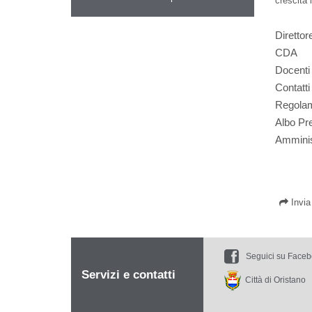
crescita 
Direttor
CDA
Docenti
Contatti
Regola
Albo Pre
Amminis
Invi
Seguici su Face
Servizi e contatti
Città di Oristano