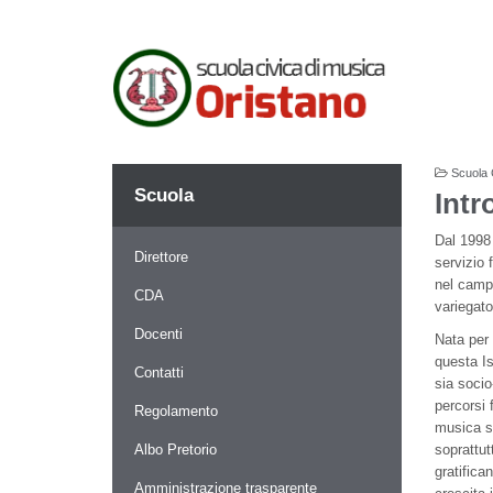
Scuola 
Scuola
Intr
Dal 1998 
Direttore
servizio 
nel camp
CDA
variegato
Docenti
Nata per 
questa Is
Contatti
sia socio
percorsi 
Regolamento
musica sa
Albo Pretorio
soprattut
gratifica
Amministrazione trasparente